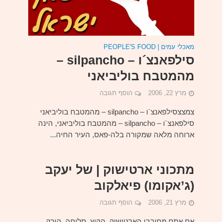
מאכלי עמים | PEOPLE'S FOOD
סילפאנצ´ו – silpancho –
מהמטבח בוליביאני
מרץ 22, 2006
הוסף תגובה
צמצצסילפאנצ´ו – silpancho – מהמטבח בוליביאני
סילפאנצ´ו – silpancho – מהמטבח בוליביאני, הינה
ארוחה מלאה שמקורה בלה-פאס, העיר החיה...
מתכוני ארטישוק | של יעקב
(ג’אקומו) פיאלקוב
מרץ 21, 2006
הוסף תגובה
אם אתם מחובבי הארטישוק, הקוץ, סליחה, הירק