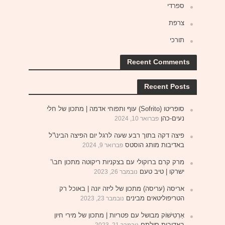
ספרדי
צרפת
תורכי
Recent Comments
Recent Posts
סופריטו (Sofrito) עוף ותפוחי אדמה | מתכון של חלי
נעים-כהן
פברואר 10, 2024
פיצה דקה בתוך רבע שעה לרגל יום הפיצה הבינ\”ל
באדיבות מותג הוסטס
פברואר 9, 2024
מרק קרם ברוקולי עם בצקניות ריקוטה מתכון חב\’
ישרקו | טיב טעם
נובמבר 26, 2023
אריסה (עריסה) מתכון של ליזה יונה | באוכל רק
הטריפוליטאים מבינים
נובמבר 23, 2023
אַרְטִישׁוֹק מבושל עם פטריות | מתכון של מירי חיון
באדיבות סולתם
נובמבר 21, 2023