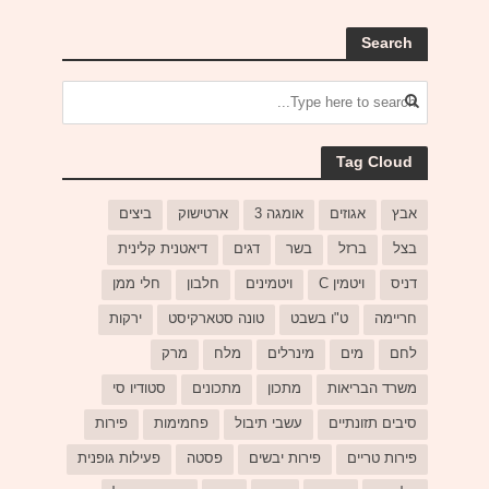
Search
Tag Cloud
אבץ
אגוזים
אומגה 3
ארטישוק
ביצים
בצל
ברזל
בשר
דגים
דיאטנית קלינית
דניס
ויטמין C
ויטמינים
חלבון
חלי ממן
חריימה
ט"ו בשבט
טונה סטארקיסט
ירקות
לחם
מים
מינרלים
מלח
מרק
משרד הבריאות
מתכון
מתכונים
סטודיו סי
סיבים תזונתיים
עשבי תיבול
פחמימות
פירות
פירות טריים
פירות יבשים
פסטה
פעילות גופנית