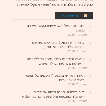
לפעול בימים אלה ומצטרפת “שומרי משקל” לזכיינים...
חדשות גוגל
בית"ר או הפועל ת"א? שיאנית הקהל באירופה -
Sport5
אוגוסט 7, 2026
מחקר חדש חושף: 3 גורמי סיכון שפוגעים
בבריאות הלב והמוח - ice (אייס)
אוגוסט 7, 2026
אריאנה גרנדה לא צריכה לצעוק כדי לפרק את
הרגש לגורמים | אהרן ברלין - מעריב
אוגוסט 7, 2026
האזהרה של זיני בקבינט: "ההסכמה של חמאס -
תרגיל הונאה" - היום
אוגוסט 7, 2026
דיווח באיטליה: בוטלה זכייתה של "רפאל"
הישראלית באבטחת נמל התעופה ברומא - mako
אוגוסט 7, 2026