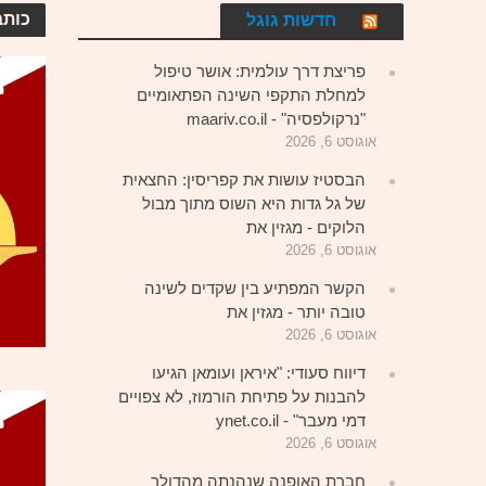
כותבא
חדשות גוגל
פריצת דרך עולמית: אושר טיפול
למחלת התקפי השינה הפתאומיים
"נרקולפסיה" - maariv.co.il
אוגוסט 6, 2026
הבסטיז עושות את קפריסין: החצאית
של גל גדות היא השוס מתוך מבול
הלוקים - מגזין את
אוגוסט 6, 2026
הקשר המפתיע בין שקדים לשינה
טובה יותר - מגזין את
אוגוסט 6, 2026
דיווח סעודי: "איראן ועומאן הגיעו
להבנות על פתיחת הורמוז, לא צפויים
דמי מעבר" - ynet.co.il
אוגוסט 6, 2026
חברת האופנה שנהנתה מהדולר