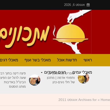
אוגוסט 6, 2026
ראשי
חדשות אוכל
מאכלי בשר ועוף
מאכלי דגים
מאכלי עמים
חגים ומועדים
סופריטו (Sofrito) עוף
פיצה דקה בתוך רבע
ותפוחי אדמה | מתכון
שעה לרגל יום הפיצ
של חלי נעים-כהן
הבינ\”ל באדיבות
מותג הוסטס
Home
»
Archives for אוגוסט 2011