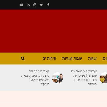
ים
עוגות
עוגות ועוגיות
פירות ים
אַרְטִישׁוֹק מבושל עם
קציצות בקר עם
פטריות | מתכון של
טחינה ברוטב עגבניות
מירי חיון באדיבות
ושעועית ירוקה |
סולתם
טורקיז