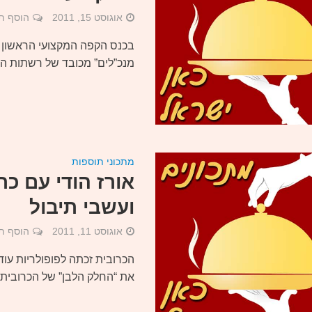
אוגוסט 15, 2011
הוסף ת
בכנס הקפה המקצועי הראשון ב
מנכ”לים” מכובד של רשתות הק
מתכוני תוספות
אורז הודי עם כרו
ועשבי תיבול
אוגוסט 11, 2011
הוסף ת
הכרובית זכתה לפופולריות עוד 
את “החלק הלבן” של הכרובית, 