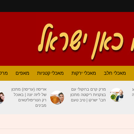
מאכלי חלב
מאכלי ירקות
מאכלי קטניות
מאפים
מרק
מרק קרם ברוקולי עם
אריסה (עריסה) מתכון
ה
בצקניות ריקוטה מתכון
של ליזה יונה | באוכל
חב\’ ישרקו | טיב טעם
רק הטריפוליטאים
מבינים