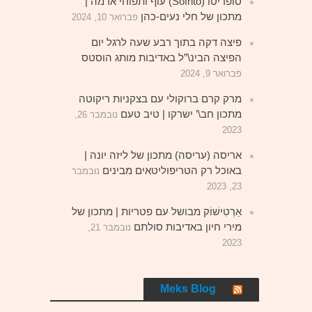
סופריטו (Sofrito) עוף ותפוחי אדמה |
מתכון של חלי נעים-כהן
פברואר 10, 2024
פיצה דקה בתוך רבע שעה לרגל יום
הפיצה הבינ\”ל באדיבות מותג הוסטס
פברואר 9, 2024
מרק קרם ברוקולי עם בצקניות ריקוטה
מתכון חב\’ ישרקו | טיב טעם
נובמבר 26,
2023
אריסה (עריסה) מתכון של ליזה יונה |
באוכל רק הטריפוליטאים מבינים
נובמבר
23, 2023
אַרְטִישׁוֹק מבושל עם פטריות | מתכון של
מירי חיון באדיבות סולתם
נובמבר 21,
2023
Meks Blog