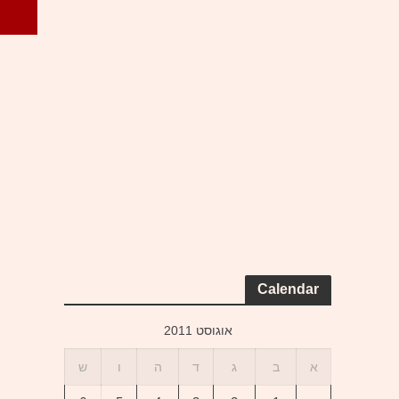
Calendar
אוגוסט 2011
א
ב
ג
ד
ה
ו
ש