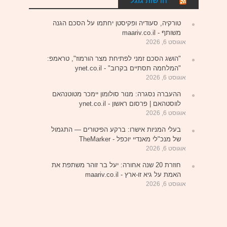
חדשות גוגל
טורקיה, סעודיה ופקיסטן יחתמו על הסכם הגנה
משותף - maariv.co.il
אוגוסט 6, 2026
"הושג הסכם זמני לפתיחת מצר הורמוז", טראמפ:
"המלחמה תסתיים בקרוב" - ynet.co.il
אוגוסט 6, 2026
ההעברה נסגרה: מנור סולומון יימכר מטוטנהאם
לווסטהאם | פרסום ראשון - ynet.co.il
אוגוסט 6, 2026
בעלי המניות אישרו: ברקע הפיטורים — התגמול
של מנכ"לי מאנדיי יוכפל - TheMarker
אוגוסט 6, 2026
חוזרת 20 שנה אחורה: יעל בר זוהר משתפת את
האמת על גיא זו-ארץ - maariv.co.il
אוגוסט 6, 2026