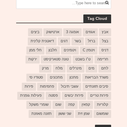
Tag Cloud
אבץ
אגוזים
אומגה 3
ארטישוק
ביצים
בצל
ברזל
בשר
דגים
דיאטנית קלינית
דניס
ויטמין C
ויטמינים
חלבון
חלי ממן
חריימה
ט"ו בשבט
טונה סטארקיסט
ירקות
לחם
מים
מינרלים
מלח
מרק
משרד הבריאות
מתכון
מתכונים
סטודיו סי
סיבים תזונתיים
עשבי תיבול
פחמימות
פירות
פירות טריים
פירות יבשים
פסטה
פעילות גופנית
קלוריות
קפאין
קפה
שום
שומרי משקל
שומשום
שמן זית
שני ששון
תזונה מאוזנת