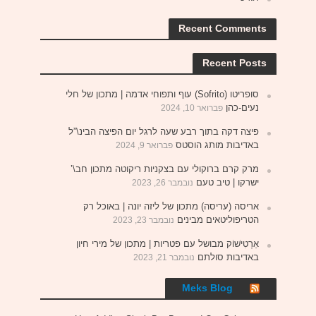
Recent Comments
Recent Posts
סופריטו (Sofrito) עוף ותפוחי אדמה | מתכון של חלי
נעים-כהן
פברואר 10, 2024
פיצה דקה בתוך רבע שעה לרגל יום הפיצה הבינ\”ל
באדיבות מותג הוסטס
פברואר 9, 2024
מרק קרם ברוקולי עם בצקניות ריקוטה מתכון חב\’
ישרקו | טיב טעם
נובמבר 26, 2023
אריסה (עריסה) מתכון של ליזה יונה | באוכל רק
הטריפוליטאים מבינים
נובמבר 23, 2023
אַרְטִישׁוֹק מבושל עם פטריות | מתכון של מירי חיון
באדיבות סולתם
נובמבר 21, 2023
Meks Blog