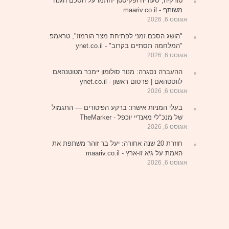
טורקיה, סעודיה ופקיסטן יחתמו על הסכם הגנה
משותף - maariv.co.il
אוגוסט 6, 2026
"הושג הסכם זמני לפתיחת מצר הורמוז", טראמפ:
"המלחמה תסתיים בקרוב" - ynet.co.il
אוגוסט 6, 2026
ההעברה נסגרה: מנור סולומון יימכר מטוטנהאם
לווסטהאם | פרסום ראשון - ynet.co.il
אוגוסט 6, 2026
בעלי המניות אישרו: ברקע הפיטורים — התגמול
של מנכ"לי מאנדיי יוכפל - TheMarker
אוגוסט 6, 2026
חוזרת 20 שנה אחורה: יעל בר זוהר משתפת את
האמת על גיא זו-ארץ - maariv.co.il
אוגוסט 6, 2026