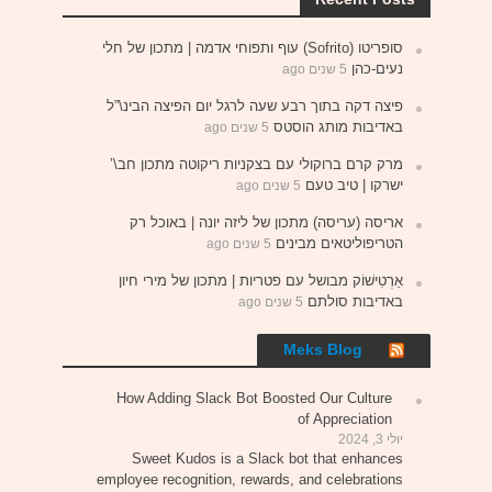
סופריטו (Sofrito) עוף ותפוחי אדמה | מתכון של חלי
נעים-כהן
5 שנים ago
פיצה דקה בתוך רבע שעה לרגל יום הפיצה הבינ\”ל
באדיבות מותג הוסטס
5 שנים ago
מרק קרם ברוקולי עם בצקניות ריקוטה מתכון חב\’
ישרקו | טיב טעם
5 שנים ago
אריסה (עריסה) מתכון של ליזה יונה | באוכל רק
הטריפוליטאים מבינים
5 שנים ago
אַרְטִישׁוֹק מבושל עם פטריות | מתכון של מירי חיון
באדיבות סולתם
5 שנים ago
Meks Blog
How Adding Slack Bot Boosted Our Culture
of Appreciation
יולי 3, 2024
Sweet Kudos is a Slack bot that enhances
employee recognition, rewards, and celebrations