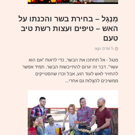
מַנְגָּל – בחירת בשר והכנתו על
האש – טיפים ועצות רשת טיב
טעם
5 שנים ago
מנגל - אל תחתכו את הבשר, כדי לראות "אם הוא
עשוי". דבר זה יגרום להתייבשות הבשר. תמיד אפשר
להחזיר לאש לעוד רגע, אבל זכרו שהסטייקים
ממשיכים להִצָּלוּת גם אחרי...