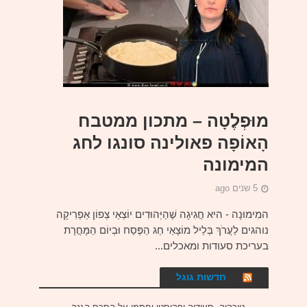
מוּפְלֶטָה – מתכון ממטבח
הָאוֹפָה פאולינה סונגו לחג
המימונה
5 שנים ago
המִימוּנָה - היא חֲגִיגָה שֶׁהַיְּהוּדִים יוֹצְאֵי צְפוֹן אַפְרִיקָה
נוהגים לַעֲרֹךְ בְּלֵיל מוֹצָאֵי חַג הַפֶּסַח וּבְיוֹם הַמָּחֳרָת
בעריכת סעודות ומאכלים...
חדשות גוגל