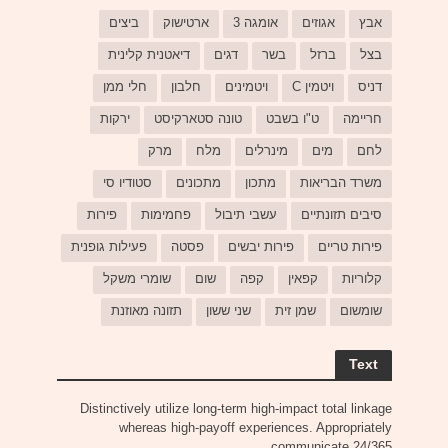
אבץ
אגוזים
אומגה 3
ארטישוק
ביצים
בצל
ברזל
בשר
דגים
דיאטנית קלינית
דניס
ויטמין C
ויטמינים
חלבון
חלי ממן
חריימה
ט"ו בשבט
טונה סטארקיסט
ירקות
לחם
מים
מינרלים
מלח
מרק
משרד הבריאות
מתכון
מתכונים
סטודיו סי
סיבים תזונתיים
עשבי תיבול
פחמימות
פירות
פירות טריים
פירות יבשים
פסטה
פעילות גופנית
קלוריות
קפאין
קפה
שום
שומרי משקל
שומשום
שמן זית
שני ששון
תזונה מאוזנת
Text
Distinctively utilize long-term high-impact total linkage
whereas high-payoff experiences. Appropriately
communicate 24/365.