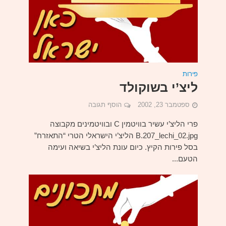
פירות
ליצ’י בשוקולד
ספטמבר 23, 2002
הוסף תגובה
פרי הליצ’י עשיר בוויטמין C ובוויטמינים מקבוצה
B.207_lechi_02.jpg הליצ’י הישראלי הטרי “התאזרח”
בסל פירות הקיץ. כיום עונת הליצ’י בשיאה ועימה
הטעם...