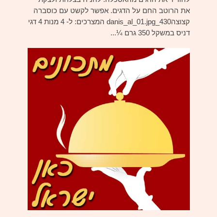
את הרוטב החם על הדגים. אפשר לקשט עם כוסברה
קצוצה430_danis_al_01.jpg המצרכים: ל- 4 מנות 4 דגי
דניס במשקל 350 גרם ¼...