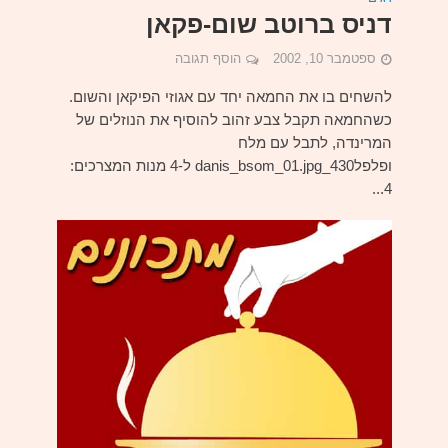
דניס ברוטב שום-פקאן
ספטמבר 10, 2002
הוסף תגובה
להשחים בו את החמאה יחד עם אגוזי הפיקאן והשום.
כשהחמאה תקבל צבע זהוב להוסיף את הנוזלים של
המרינדה, לתבל עם מלח
ופלפל430_danis_bsom_01.jpg ל-4 מנות המצרכים:
4...