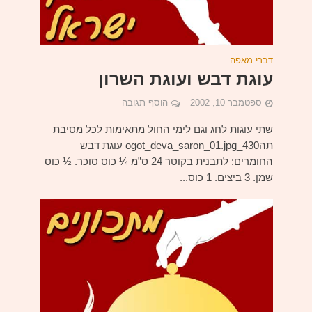
דברי מאפה
עוגת דבש ועוגת השרון
ספטמבר 10, 2002
הוסף תגובה
שתי עוגות לחג וגם לימי החול מתאימות לכל מסיבת
תה430_ogot_deva_saron_01.jpg עוגת דבש
החומרים: לתבנית בקוטר 24 ס”מ ¼ כוס סוכר. ½ כוס
שמן. 3 ביצים. 1 כוס...