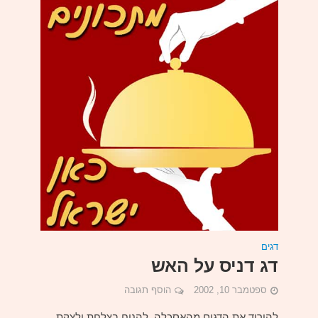
דגים
דג דניס על האש
ספטמבר 10, 2002
הוסף תגובה
להוריד את הדגים מהאסכלה. להניח בצלחת ולצקת