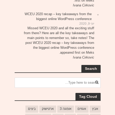
first on Meks.
Ivana Cirkovic
WCEU 2020 recap – key takeaways from the
biggest online WordPress conference
יוני 9, 2020
Missed WCEU 2020 and all the exciting stuff
from there? Here are all the key takeaways and
main points to remember so, take notes! The
post WCEU 2020 recap – key takeaways from
the biggest online WordPress conference
appeared first on Meks.
Ivana Cirkovic
Search
Tag Cloud
אבץ
אגוזים
אומגה 3
ארטישוק
ביצים