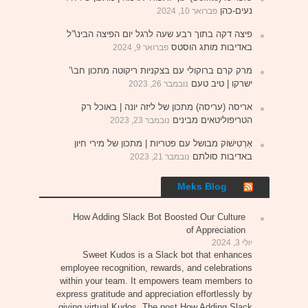
נעים-כהן
פברואר 10, 2024
פיצה דקה בתוך רבע שעה לרגל יום הפיצה הבינ\”ל
באדיבות מותג הוסטס
פברואר 9, 2024
מרק קרם ברוקולי עם בצקניות ריקוטה מתכון חב\’
ישרקו | טיב טעם
נובמבר 26, 2023
אריסה (עריסה) מתכון של ליזה יונה | באוכל רק
הטריפוליטאים מבינים
נובמבר 23, 2023
אַרְטִישׁוֹק מבושל עם פטריות | מתכון של מירי חיון
באדיבות סולתם
נובמבר 21, 2023
Meks Blog
How Adding Slack Bot Boosted Our Culture
of Appreciation
יולי 3, 2024
Sweet Kudos is a Slack bot that enhances
employee recognition, rewards, and celebrations
within your team. It empowers team members to
express gratitude and appreciation effortlessly by
giving virtual Kudos. The post How Adding Slack