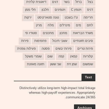
בצל
ברזל
בשר
דגים
דיאטנית קלינית
דניס
ויטמין C
ויטמינים
חלבון
חלי ממן
חריימה
ט"ו בשבט
טונה סטארקיסט
ירקות
לחם
מים
מינרלים
מלח
מרק
משרד הבריאות
מתכון
מתכונים
סטודיו סי
סיבים תזונתיים
עשבי תיבול
פחמימות
פירות
פירות טריים
פירות יבשים
פסטה
פעילות גופנית
קלוריות
קפאין
קפה
שום
שומרי משקל
שומשום
שמן זית
שני ששון
תזונה מאוזנת
Text
Distinctively utilize long-term high-impact total linkage
whereas high-payoff experiences. Appropriately
communicate 24/365.
Archives