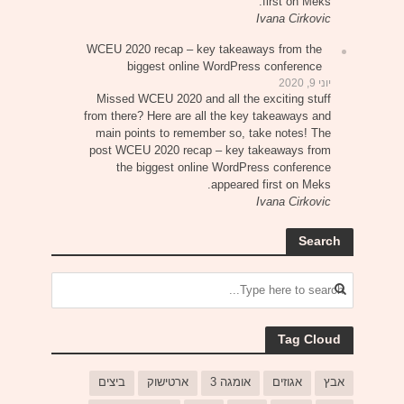
first on Meks.
Ivana Cirkovic
WCEU 2020 recap – key takeaways from the
biggest online WordPress conference
יוני 9, 2020
Missed WCEU 2020 and all the exciting stuff
from there? Here are all the key takeaways and
main points to remember so, take notes! The
post WCEU 2020 recap – key takeaways from
the biggest online WordPress conference
appeared first on Meks.
Ivana Cirkovic
Search
Tag Cloud
אבץ
אגוזים
אומגה 3
ארטישוק
ביצים