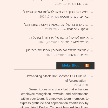
נעים-כהן
פברואר 10, 2024
פיצה דקה בתוך רבע שעה לרגל יום הפיצה הבינ\”ל
באדיבות מותג הוסטס
פברואר 9, 2024
מרק קרם ברוקולי עם בצקניות ריקוטה מתכון חב\’
ישרקו | טיב טעם
נובמבר 26, 2023
אריסה (עריסה) מתכון של ליזה יונה | באוכל רק
הטריפוליטאים מבינים
נובמבר 23, 2023
אַרְטִישׁוֹק מבושל עם פטריות | מתכון של מירי חיון
באדיבות סולתם
נובמבר 21, 2023
Meks Blog
How Adding Slack Bot Boosted Our Culture
of Appreciation
יולי 3, 2024
Sweet Kudos is a Slack bot that enhances
employee recognition, rewards, and celebrations
within your team. It empowers team members to
express gratitude and appreciation effortlessly by
giving virtual Kudos. The post How Adding Slack