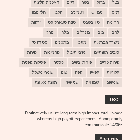
בצל
ברזל
בשר
דגים
דיאטנית קלינית
דניס
ויטמין C
ויטמינים
חלבון
חלי ממן
חריימה
ט"ו בשבט
טונה סטארקיסט
ירקות
לחם
מים
מינרלים
מלח
מרק
משרד הבריאות
מתכון
מתכונים
סטודיו סי
סיבים תזונתיים
עשבי תיבול
פחמימות
פירות
פירות טריים
פירות יבשים
פסטה
פעילות גופנית
קלוריות
קפאין
קפה
שום
שומרי משקל
שומשום
שמן זית
שני ששון
תזונה מאוזנת
Text
Distinctively utilize long-term high-impact total linkage
whereas high-payoff experiences. Appropriately
communicate 24/365.
Archives